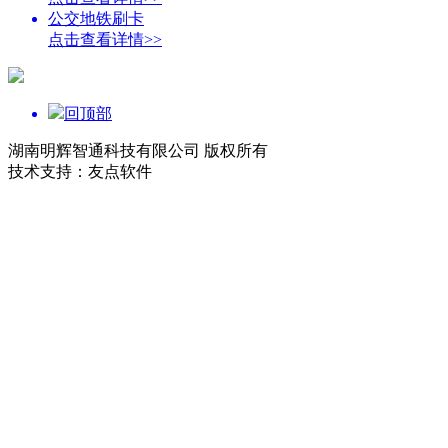
公交地铁刷卡
点击查看详情>>
回顶部
湖南明辉智通科技有限公司 版权所有
技术支持：友点软件